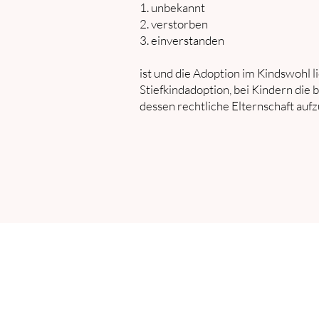
1. unbekannt
2. versto
rben
3. einverstanden
ist und die Adoption im Kindswohl li
Stiefkindadoption, bei Kindern die 
dessen rechtliche Elternschaft auf
Dina Aguilar Carrillo
Forchstrass
—
8008 Züric
Juristin
—
MLAW
Zürichstras
Mediatorin
SDM/SVFM