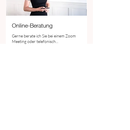
Online-Beratung
Gerne berate ich Sie bei einem Zoom
Meeting oder telefonisch...
45 Min.
190
CHF 190
Schweizer
Franken
Buchen
Dina Aguilar Carrillo
Forchstrasse 280
—
8008 Zürich
Juristin
—
MLAW
Zürichstrasse 103
Mediatorin
SDM/SVFM
8700 Küsnacht