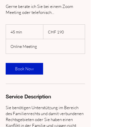
Gerne berate ich Sie bei einem Zoom
Meeting oder telefonisch...
190
Swiss
45 min
4
CHF 190
francs
5
m
Online Meeting
i
n
Book Now
Service Description
Sie benötigen Unterstützung im Bereich
des Familienrechts und damit verbundenen
Rechtsgebieten oder Sie haben einen
Konflikt in der Familie und wissen nicht